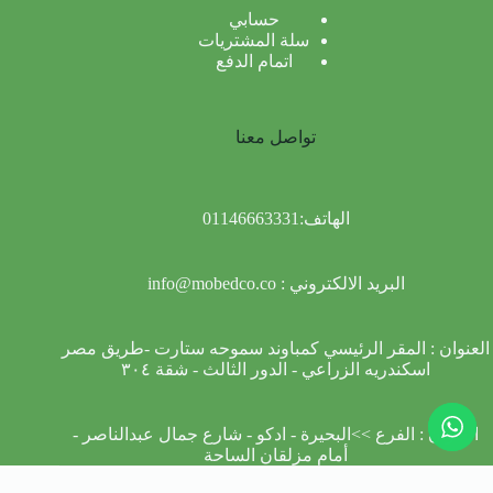
حسابي
سلة المشتريات
اتمام الدفع
تواصل معنا
الهاتف:
01146663331
البريد الالكتروني :
info@mobedco.co
العنوان : المقر الرئيسي كمباوند سموحه ستارت -طريق مصر
اسكندريه الزراعي - الدور الثالث - شقة ٣٠٤
العنوان : الفرع >>البحيرة - ادكو - شارع جمال عبدالناصر -
أمام مزلقان الساحة
حقوق النشر محفوظه لدي مبيدكو