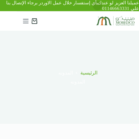
عميلنا العزيز لو عندك أي إستفسار خلال عمل الاوردر برجاء الإتصال بنا
علي 01146663331
لتجاوز
لى
عربة
لمحتوى
التسوق
الرئيسية
المدونه
المدونه