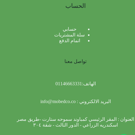
الحساب
حسابي
سلة المشتريات
اتمام الدفع
تواصل معنا
الهاتف:
01146663331
البريد الالكتروني :
info@mobedco.co
العنوان : المقر الرئيسي كمباوند سموحه ستارت -طريق مصر
اسكندريه الزراعي - الدور الثالث - شقة ٣٠٤